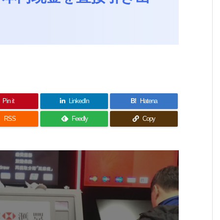
Pin it
LinkedIn
B!
Hatena

RSS
Feedly
Copy