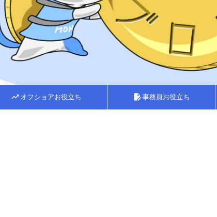
trending_up
オフショアお役立ち
edit_document
事務員お役立ち