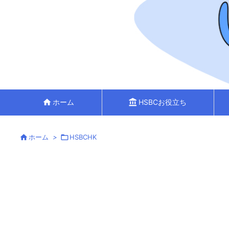
home
ホーム
account_balance
HSBCお役立ち

ホーム
>

HSBCHK