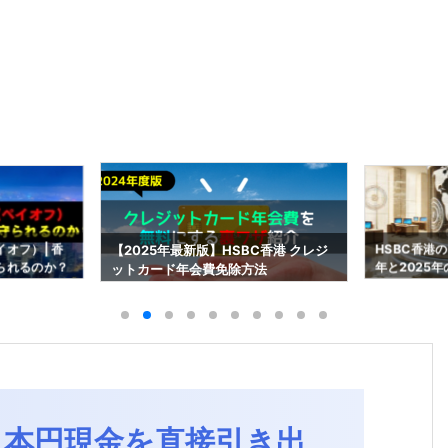
オフ）| 香
HSBC香港
【2025年最新版】HSBC香港 クレジ
られるのか？
年と2025
ットカード年会費免除方法
で日本円現金を直接引き出