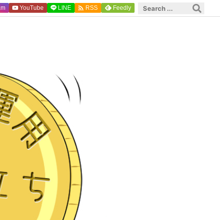

am
YouTube
LINE
Feedly
RSS