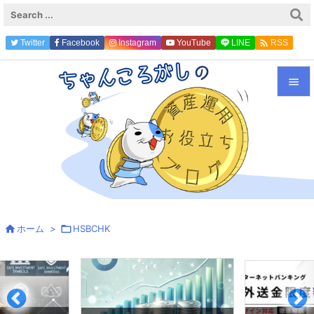

Twitter
Facebook
Instagram
YouTube
LINE
RSS
Feedly


メニュ

サイド

前へ


ホーム
>

HSBCHK
次へ

検索