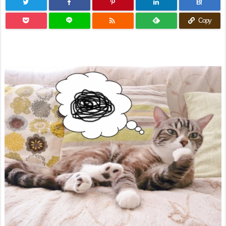
B!

Copy