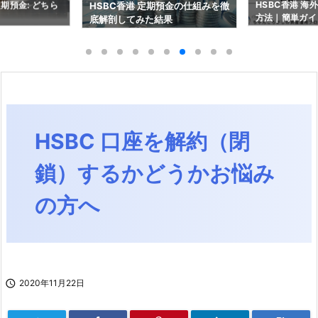
期預金の仕組みを徹
【2024年最新
HSBC香港 海外送金限度額の設定
結果
口座グレード特
方法｜簡単ガイド＆手順解説
HSBC 口座を解約（閉
鎖）するかどうかお悩み
の方へ

2020年11月22日