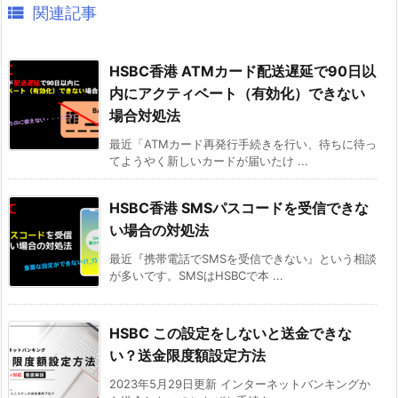

関連記事
HSBC香港 ATMカード配送遅延で90日以
内にアクティベート（有効化）できない
場合対処法
最近「ATMカード再発行手続きを行い、待ちに待っ
てようやく新しいカードが届いたけ ...
HSBC香港 SMSパスコードを受信できな
い場合の対処法
最近『携帯電話でSMSを受信できない』という相談
が多いです。SMSはHSBCで本 ...
HSBC この設定をしないと送金できな
い？送金限度額設定方法
2023年5月29日更新 インターネットバンキングか