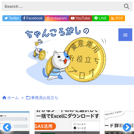

Twitter
Facebook
Instagram
YouTube
LINE
RSS
Feedly


メニュ

サイド

前へ


ホーム
>

事務員お役立ち
次へ

検索