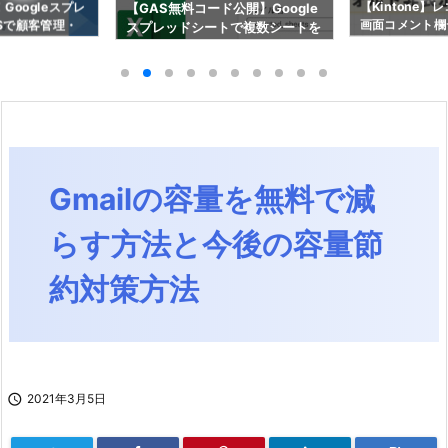
Googleスプレ
【Kintone
【GAS無料コード公開】Google
Sで顧客管理・
画面コメント欄
スプレッドシートで複数シートを
信を月額0円で
設定方法をまる
一括Excelダウンロードする方法
Gmailの容量を無料で減
らす方法と今後の容量節
約対策方法

2021年3月5日