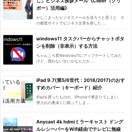
し」ビジネス挨拶メール《Clibor（クリ
ボー）活用編》
かしこまったビジネスメールを送ろうと思うと、そ
の都度サイトでビジネス文章を探した ...
windows11 タスクバーからチャットボタ
ンを削除（非表示）する方法
ちゃんころ君Windows11にアップデートしてみた
けど、慣れないせいかなんだか ...
iPad 9.7(第5/6世代：2018/2017)のおす
すめカバー（キーボード）紹介
iPadを買ったものの、iPhoneで事足りてしまい、
押入れの奥深くに眠ってしま ...
Anycast 4k hdmiミラーキャスト ドング
ルレシーバーをWifi経由でテレビに無線