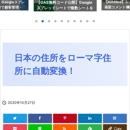
Googleスプレ
【Kintone
【GAS無料コード公開】Google
Sで顧客管理・
画面コメント欄
スプレッドシートで複数シートを
信を月額0円で
設定方法をまる
一括Excelダウンロードする方法
日本の住所をローマ字住
所に自動変換！

2020年10月27日
B!

Copy