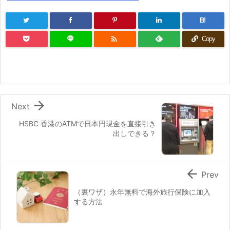
B!

Copy

Next
HSBC 香港のATMで日本円現金を直接引き
出しできる？

Prev
（裏ワザ）永年無料で海外旅行保険に加入
する方法